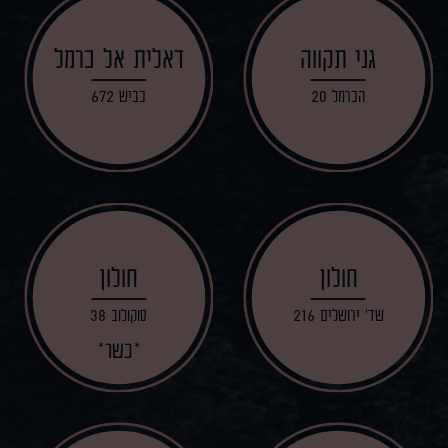
גני תקווה
דאלית אל כרמל
הכרמל 20
כביש 672
חולון
חולון
שד' ירושלים 216
סוקולוב 38
כשר