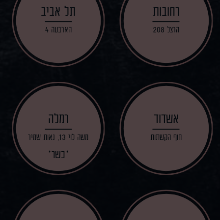
רחובות
תל אביב
הרצל 208
הארבעה 4
אשדוד
רמלה
חוף הקשתות
משה לוי 13, נאות שמיר
כשר