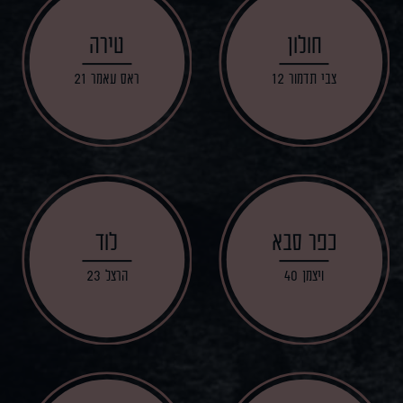
חולון
טירה
צבי תדמור 12
ראס עאמר 21
כפר סבא
לוד
ויצמן 40
הרצל 23