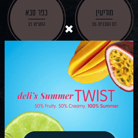
מודיעין
כפר סבא
דם המכבים 35
התע"ש 21
נס ציונה
ראשון לציון
השייטת 4
פריימן 5