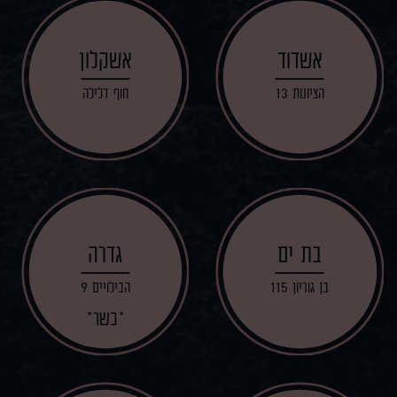
אשדוד
אשקלון
הציונות 13
חוף דלילה
בת ים
גדרה
בן גוריון 115
הבילויים 9
כשר