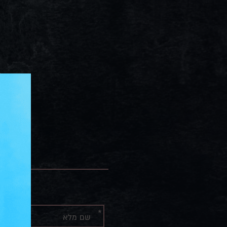
פ
ט
כ
אנא