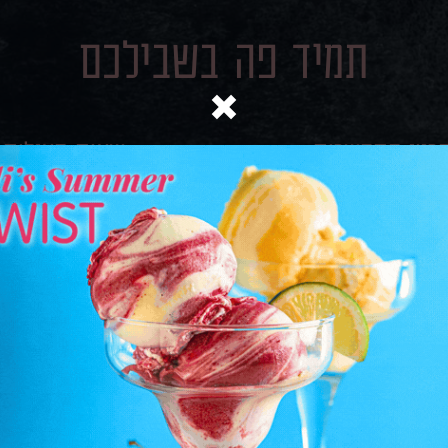
תמיד פה בשבילכם
רטי התקשרות:
שעות פעילות:
לפון:
03-5334142
א׳-ה׳ 8:00-15:00
תובת: עליית הנוער 4, ראשל״צ
צרו קשר