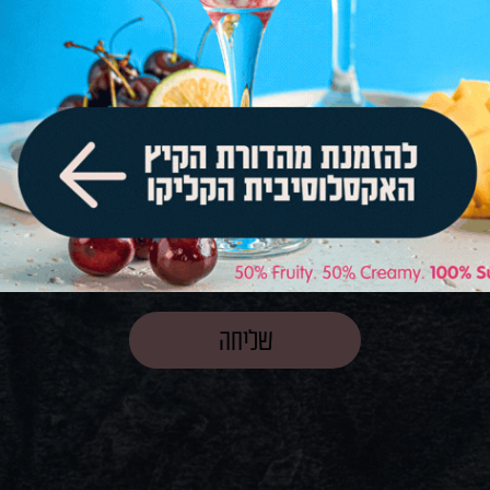
ת
ו
תנאי השימוש