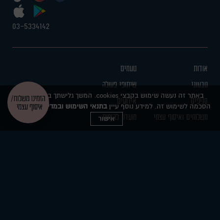
03-5334142
אודות
טעמים
טבעוני
שיתופי פעולה
באתר זה נעשה שימוש בקבצי cookies. המשך גלישתך באתר מהווה
סניפים
אירועים
הסכמה לשימוש זה. למידע נוסף עיין
בתנאי השימוש
ובמדיניות הפרטיות
משלוחים ואיסוף עצמי
מועדון לקוחות
אישור
מוסדיים
נגישות
דרושים
תנאי שימוש
זכיינות
מדיניות פרטיות
צרו קשר