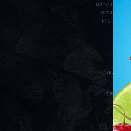
ות, וופל בלגי עם
כל יוצר ביחד
יים טובות."
 עם מי יש לי