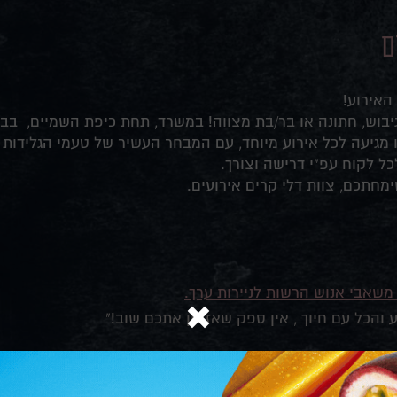
ם
האירוע!
גיבוש, חתונה או בר/בת מצווה! במשרד, תחת כיפת השמיים, בבס
 מגיעה לכל אירוע מיוחד, עם המבחר העשיר של טעמי הגלידות 
 לקוח עפ"י דרישה וצורך.
חתכם, צוות דלי קרים אירועים.
 משאבי אנוש הרשות לניירות ערך.
והכל עם חיוך , אין ספק שאזמין אתכם שוב!"
מנכ"לית משאבי אנוש, רייקול גבישים.
 הזמנו את עגלת הגלידה של דלי קרים אלינו למסיבת פורים וה