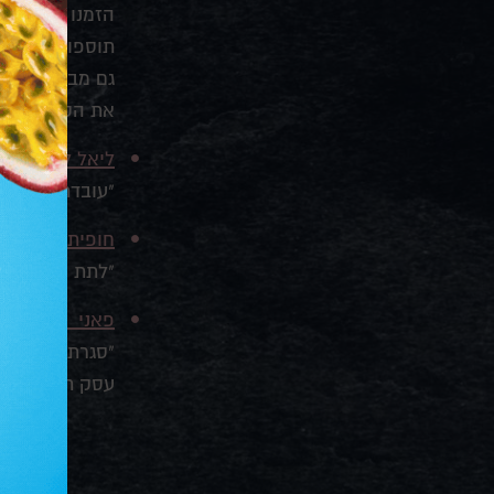
הזמנ
תוספות ל happy hour, שייקים ליום כיף או יוגורט עם פירות לשבוע בריאות, הכל היה מושלם.
גם מבחינת האי
את הספק המושל
ליאל לויצקי - 
"עובדת עם דלי קרים מזה 3 שנים, ותמיד 
חופית חפיף - 
"לתת את המקסי
פאני - משאבי 
"סגרתי
עסק תודה על ה