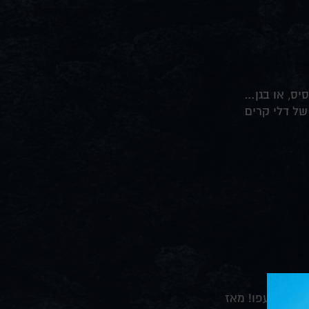
יס, או בגן…
של דלי קרים
עובדים עפו! מאז