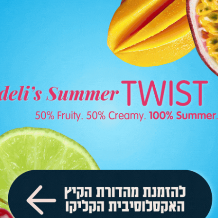
ו עוד 4 פעמים לקונספטים שונים! אם בגלידה בשלל טעמים לאירוע משפח
כות והטעם המעולים, השירות האדיב והלבבי, העמידה בזמנים, ה
ם לאירועים, ממליצה בחום!"
מפיקת אירועים פרטיים.
רגועה שהכל יתוקתק כמו שעון."
עיריית באר יעקב.
מום, ראינו את קצב העבודה והגלידה המגרה, הבנתי שאנחנו ביד
אנוש אנליסט.
 2 עגלות גלידה במקביל, צוות עובדים מקצוען והגלידה מושלמת, הבנתי
כל."